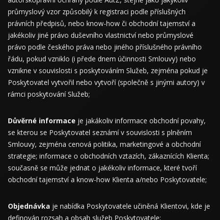
průmyslový vzor způsobilý k registraci podle příslušných
právních předpisů, nebo know-how či obchodní tajemství a
jakékoliv jiné právo duševního vlastnictví nebo průmyslové
právo podle českého práva nebo jiného příslušného právního
řádu, pokud vzniklo (i přede dnem účinnosti Smlouvy) nebo
vznikne v souvislosti s poskytováním Služeb, zejména pokud je
Poskytovatel vytvořil nebo vytvoří (společně s jinými autory) v
rámci poskytování Služeb;
Důvěrné informace
je jakákoliv informace obchodní povahy,
se kterou se Poskytovatel seznámí v souvislosti s plněním
Smlouvy, zejména cenová politika, marketingové a obchodní
strategie; informace o obchodních vztazích, zákaznících Klienta;
současně se může jednat o jakékoliv informace, které tvoří
obchodní tajemství a know-how Klienta a/nebo Poskytovatele;
Objednávka
je nabídka Poskytovatele učiněná Klientovi, kde je
definován rozsah a obsah služeb Poskytovatele;