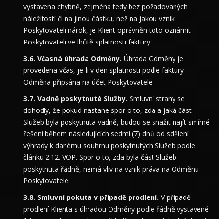
vystavena chybně, zejména tedy bez požadovaných
náležitostí či na jinou částku, než na jakou vznikl
Poskytovateli nárok, je Klient oprávněn toto oznámit
Poskytovateli ve lhůtě splatnosti faktury.
Včasná úhrada Odměny.
Úhrada Odměny je
provedena včas, je-li v den splatnosti podle faktury
Odměna připsána na účet Poskytovatele.
Vadně poskytnuté Služby.
Smluvní strany se
dohodly, že pokud nastane spor o to, zda a jaká část
Služeb byla poskytnuta vadně, budou se snažit najít smírné
řešení během následujících sedmi (7) dnů od sdělení
výhrady k danému souhrnu poskytnutých Služeb podle
článku 2.12. VOP. Spor o to, zda byla část Služeb
poskytnuta řádně, nemá vliv na vznik práva na Odměnu
Poskytovatele.
Smluvní pokuta v případě prodlení.
V případě
prodlení Klienta s úhradou Odměny podle řádně vystavené