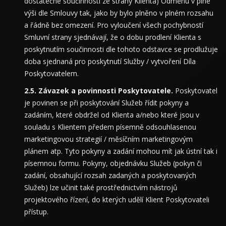
dostatečné součinnosti ze strany Klienta) Odměnu v plné
výši dle Smlouvy tak, jako by bylo plněno v plném rozsahu
a řádně bez omezení. Pro vyloučení všech pochybností
Smluvní strany sjednávají, že o dobu prodlení Klienta s
poskytnutím součinnosti dle tohoto odstavce se prodlužuje
doba sjednaná pro poskytnutí Služby / vytvoření Díla
Poskytovatelem.
Závazek a povinnosti Poskytovatele.
Poskytovatel
je povinen se při poskytování Služeb řídit pokyny a
zadáním, které obdržel od Klienta a/nebo které jsou v
souladu s Klientem předem písemně odsouhlasenou
marketingovou strategií / měsíčním marketingovým
plánem atp. Tyto pokyny a zadání mohou mít jak ústní tak i
písemnou formu. Pokyny, objednávku Služeb (pokyn či
zadání, obsahující rozsah zadaných a poskytovaných
Služeb) lze učinit také prostřednictvím nástrojů
projektového řízení, do kterých udělí Klient Poskytovateli
přístup.