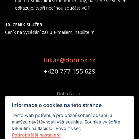
oběma Smluvními stranami. Přílohy, na které se ve VOP
odkazuje, tvoří nedílnou součást VOP.
CENÍK SLUŽEB
Ceník na vyžádání zašlu e-mailem, napište mi.
lukas@dobros.cz
+420 777 155 629
Dobroš s.r.o.
Londýnská 2209/58
Informace o cookies na této stránce
120 00, Praha 2 - Vinohrady
Tento web potřebuje pro přizpůsobení obsahu a
IČ
05331650
analýzu návštěvnosti váš souhlas. Souhlas vyjádříte
DIČ CZ05331650
kliknutím na tlačidlo "Povolit vše".
Podrobnější nastavení
.