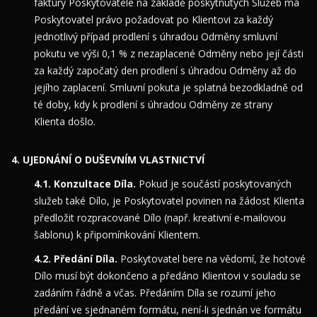
faktury Poskytovatele na základě poskytnutých Služeb má
Poskytovatel právo požadovat po Klientovi za každý
jednotlivý případ prodlení s úhradou Odměny smluvní
pokutu ve výši 0,1 % z nezaplacené Odměny nebo její části
za každý započatý den prodlení s úhradou Odměny až do
jejího zaplacení. Smluvní pokuta je splatná bezodkladně od
té doby, kdy k prodlení s úhradou Odměny ze strany
Klienta došlo.
UJEDNÁNÍ O DUŠEVNÍM VLASTNICTVÍ
Konzultace Díla.
Pokud je součástí poskytovaných
služeb také Dílo, je Poskytovatel povinen na žádost Klienta
předložit rozpracované Dílo (např. kreativní e-mailovou
šablonu) k připomínkování Klientem.
Předání Díla.
Poskytovatel bere na vědomí, že hotové
Dílo musí být dokončeno a předáno Klientovi v souladu se
zadáním řádně a včas. Předáním Díla se rozumí jeho
předání ve sjednaném formátu, není-li sjednán ve formátu