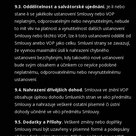
Oddělitelnost a salvátorské ujednání.
Je-li nebo
stane-li se jakékoliv ustanovení Smlouvy nebo VOP
neplatným, odporovatelným nebo nevynutitelným, nebude
to mít vliv na platnost a vynutitelnost dalších ustanovení
Smlouvy nebo těchto VOP, lze-li toto ustanovení oddělit od
Smlouvy anebo VOP jako celku. Smluvní strany se zavazují,
že vyvinou maximální úsilí k nahrazení chybného
ustanovení bezchybným, kdy takovéto nové ustanovení
bude svým obsahem a účinkem co nejvíce podobné
neplatnému, odporovatelnému nebo nevynutitelnému
ustanovení.
Nahrazení dřívějších dohod.
Smlouva ve znění VOP
obsahuje úplnou dohodu Smluvních stran ve věci předmětu
Smlouvy a nahrazuje veškeré ostatní písemné či ústní
dohody učiněné ve věci předmětu Smlouvy.
Dodatky a Přílohy.
Veškeré změny nebo doplňky
Smlouvy musí být uzavřeny v písemné formě a podepsány