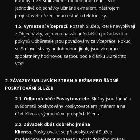
dohody mezi Smluvními stranami prostřednictvím
jednotlivé objednávky učiněné e-mailem, nástrojem
projektového řízení nebo ústně či telefonicky.
Vymezení víceprací.
Rozsah Služeb, které nevyplývají
z Objednávky, zejména na základě dalších požadavků a
pokynů Odběratele jsou považovány za vícepráce. Pokud
se Smluvní strany nedohodnou jinak, jsou vícepráce
zpoplatněny hodinovou sazbou podle článku 3.2 těchto
VOP.
ZÁVAZKY SMLUVNÍCH STRAN A REŽIM PRO ŘÁDNÉ
POSKYTOVÁNÍ SLUŽEB
Odborná péče Poskytovatele.
Služby jsou řádně a
svědomitě poskytovány Poskytovatelem jménem a na
účet Klienta, výhradně ve prospěch Klienta.
Závazek dbát dobrého jména
Klienta.
Poskytovatel se při poskytování Služeb
marketingové agentury zavazuje dbát dobrého jména