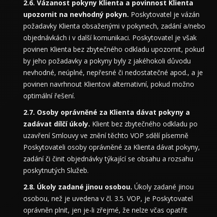
Vázanost pokyny Klienta a povinnost Klienta
upozornit na nevhodný pokyn.
Poskytovatel je vázán
požadavky Klienta obsaženými v pokynech, zadání a/nebo
objednávkách i v další komunikaci. Poskytovatel je však
povinen Klienta bez zbytečného odkladu upozornit, pokud
by jeho požadavky a pokyny byly z jakéhokoli důvodu
nevhodné, neúplné, nepřesné či nedostatečné apod., a je
povinen navrhnout Klientovi alternativní, pokud možno
optimální řešení.
Osoby oprávněné za Klienta dávat pokyny a
zadávat dílčí úkoly.
Klient bez zbytečného odkladu po
uzavření Smlouvy ve znění těchto VOP sdělí písemně
Poskytovateli osoby oprávněné za Klienta dávat pokyny,
zadání či činit objednávky týkající se obsahu a rozsahu
poskytnutých Služeb.
Úkoly zadané jinou osobou.
Úkoly zadané jinou
osobou, než je uvedena v čl. 3.5. VOP, je Poskytovatel
oprávněn plnit, jen je-li zřejmé, že nelze včas opatřit