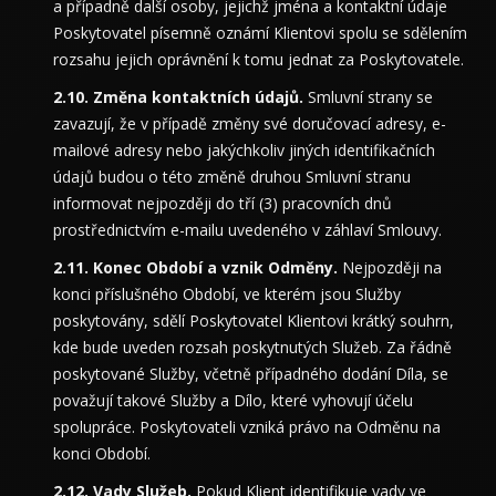
a případně další osoby, jejichž jména a kontaktní údaje
Poskytovatel písemně oznámí Klientovi spolu se sdělením
rozsahu jejich oprávnění k tomu jednat za Poskytovatele.
Změna kontaktních údajů.
Smluvní strany se
zavazují, že v případě změny své doručovací adresy, e-
mailové adresy nebo jakýchkoliv jiných identifikačních
údajů budou o této změně druhou Smluvní stranu
informovat nejpozději do tří (3) pracovních dnů
prostřednictvím e-mailu uvedeného v záhlaví Smlouvy.
Konec Období a vznik Odměny.
Nejpozději na
konci příslušného Období, ve kterém jsou Služby
poskytovány, sdělí Poskytovatel Klientovi krátký souhrn,
kde bude uveden rozsah poskytnutých Služeb. Za řádně
poskytované Služby, včetně případného dodání Díla, se
považují takové Služby a Dílo, které vyhovují účelu
spolupráce. Poskytovateli vzniká právo na Odměnu na
konci Období.
Vady Služeb.
Pokud Klient identifikuje vady ve