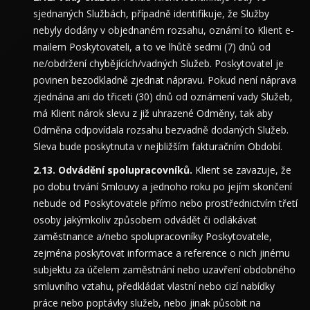
sjednaných Službách, případně identifikuje, že Služby
nebyly dodány v objednaném rozsahu, oznámí to Klient e-
mailem Poskytovateli, a to ve lhůtě sedmi (7) dnů od
ne/obdržení chybějících/vadných Služeb. Poskytovatel je
povinen bezodkladně zjednat nápravu. Pokud není náprava
zjednána ani do třiceti (30) dnů od oznámení vady Služeb,
má Klient nárok slevu z již uhrazené Odměny, tak aby
Odměna odpovídala rozsahu bezvadně dodaných Služeb.
Sleva bude poskytnuta v nejbližším fakturačním Období.
Odvádění spolupracovníků.
Klient se zavazuje, že
po dobu trvání Smlouvy a jednoho roku po jejím skončení
nebude od Poskytovatele přímo nebo prostřednictvím třetí
osoby jakýmkoliv způsobem odvádět či odlákávat
zaměstnance a/nebo spolupracovníky Poskytovatele,
zejména poskytovat informace a reference o nich jinému
subjektu za účelem zaměstnání nebo uzavření obdobného
smluvního vztahu, předkládat vlastní nebo cizí nabídky
práce nebo poptávky služeb, nebo jinak působit na