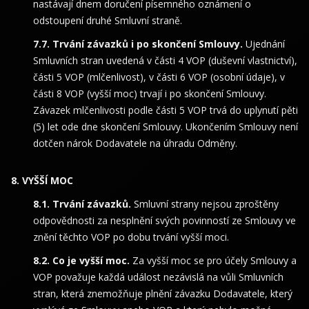
nastávají dnem doručení písemného oznámení o
odstoupení druhé Smluvní straně.
Trvání závazků i po skončení Smlouvy.
Ujednání
Smluvních stran uvedená v části 4 VOP (duševní vlastnictví),
části 5 VOP (mlčenlivost), v části 6 VOP (osobní údaje), v
části 8 VOP (vyšší moc) trvají i po skončení Smlouvy.
Závazek mlčenlivosti podle části 5 VOP trvá do uplynutí pěti
(5) let ode dne skončení Smlouvy. Ukončením Smlouvy není
dotčen nárok Dodavatele na úhradu Odměny.
VYŠŠÍ MOC
Trvání závazků.
Smluvní strany nejsou zproštěny
odpovědnosti za nesplnění svých povinností ze Smlouvy ve
znění těchto VOP po dobu trvání vyšší moci.
Co je vyšší moc.
Za vyšší moc se pro účely Smlouvy a
VOP považuje každá událost nezávislá na vůli Smluvních
stran, která znemožňuje plnění závazku Dodavatele, který