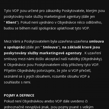
Tyto VOP jsou určené pro zákazníky Poskytovatele, kterým jsou
poskytovány naše služby marketingové agentury (dále jen
“
Klient
”). Pokud není ujednáno v Objednávce něco odlišného,
budou se během naší spolupráce uplatňovat tyto VOP.
Mezi Vámi a Poskytovatelem byla uzavřena uzavřena
smlouva
o spolupráci
(dále jen “
Smlouva
”),
na základě které jsou
poskytovány služby marketingové agentury
. K uzavření
smlouvy mezi námi došlo akceptací naší nabídky (Objednávky).
K Objednávce jsou Poskytovatelem vždy přiloženy tyto VOP.
Přijetím Objednávky potvrzujete, že jste si VOP přečetl,
seznámil se s jejich obsahem, rozumíte obsahu VOP a
souhlasíte s nimi.
POJMY A DEFINICE
Pokud není Objednávkou anebo VOP dále uvedeno či
jednoznačně nevyplývá jinak, jsou pojmy psané s velkým