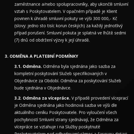
zaměstnance a/nebo spolupracovníky, aby ukončili smluvní
vztah s Poskytovatelem. V opačném případě je Klient
povinen k úhradě smluvní pokuty ve výši 300 000,- Kč
(slovy: jedno sto tisíc korun českých) za každý jednotlivý
případ porušení. Smluvní pokuta je splatná ve lhůtě sedmi
(7) dnů od obdržení výzvy k její úhradě.
ODMĚNA A PLATEBNÍ PODMÍNKY
Odměna.
Odměna byla sjednána jako sazba za
kompletní poskytování Služeb specifikovaných v
Objednávce za Období. Odměna za poskytování Služeb
bude sjednána v Objednávce.
Odměna za vícepráce.
V případě provedení víceprací
je Odměna sjednána jako hodinová sazba ve výši dle
aktuálního ceníku Poskytovatele. Pro vyloučení všech
pochybností Smluvní strany sjednávají, že Odměna za
vícepráce se vztahuje i na Služby poskytnuté
Poskytovatelem nad odhadovaný rámec a časovou dotaci