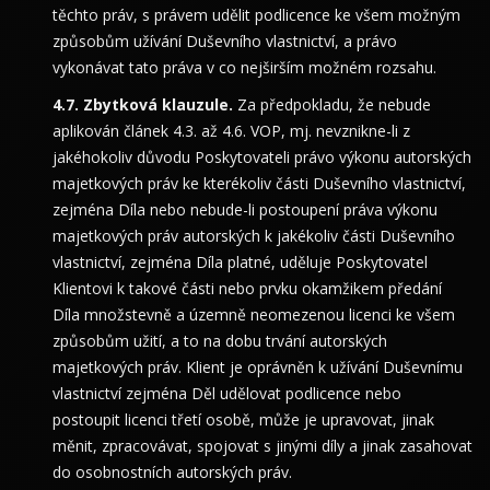
těchto práv, s právem udělit podlicence ke všem možným
způsobům užívání Duševního vlastnictví, a právo
vykonávat tato práva v co nejširším možném rozsahu.
Zbytková klauzule.
Za předpokladu, že nebude
aplikován článek 4.3. až 4.6. VOP, mj. nevznikne-li z
jakéhokoliv důvodu Poskytovateli právo výkonu autorských
majetkových práv ke kterékoliv části Duševního vlastnictví,
zejména Díla nebo nebude-li postoupení práva výkonu
majetkových práv autorských k jakékoliv části Duševního
vlastnictví, zejména Díla platné, uděluje Poskytovatel
Klientovi k takové části nebo prvku okamžikem předání
Díla množstevně a územně neomezenou licenci ke všem
způsobům užití, a to na dobu trvání autorských
majetkových práv. Klient je oprávněn k užívání Duševnímu
vlastnictví zejména Děl udělovat podlicence nebo
postoupit licenci třetí osobě, může je upravovat, jinak
měnit, zpracovávat, spojovat s jinými díly a jinak zasahovat
do osobnostních autorských práv.