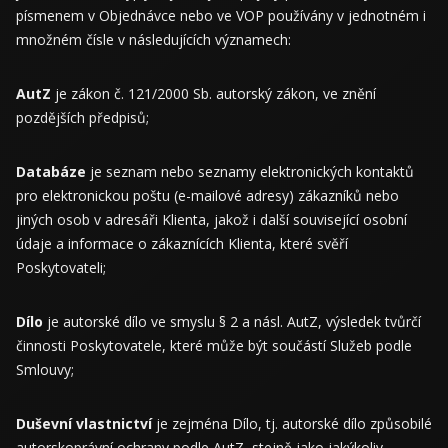
písmenem v Objednávce nebo ve VOP používány v jednotném i
množném čísle v následujících významech:
AutZ
je zákon č. 121/2000 Sb. autorský zákon, ve znění
pozdějších předpisů;
Databáze
je seznam nebo seznamy elektronických kontaktů
pro elektronickou poštu (e-mailové adresy) zákazníků nebo
jiných osob v adresáři Klienta, jakož i další související osobní
údaje a informace o zákaznících Klienta, které svěří
Poskytovateli;
Dílo
je autorské dílo ve smyslu § 2 a násl. AutZ, výsledek tvůrčí
činnosti Poskytovatele, které může být součástí Služeb podle
Smlouvy;
Duševní vlastnictví
je zejména Dílo, tj. autorské dílo způsobilé
autorskoprávní ochrany podle AutZ, stejně jako jakýkoliv