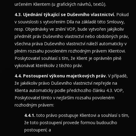
určeném Klientem (u grafických návrhů, textů).
Ujednání týkající se Duševního vlastnictví.
Pokud
v souvislosti s vytvořením Díla na základě této Smlouvy,
resp. Objednávky ve znění VOP, bude vytvořen jakýkoliv
předmět práv Duševního vlastnictví nebo obdobných práv,
všechna práva Duševního vlastnictví náleží automaticky v
plném rozsahu povoleném rozhodným právem Klientovi.
Poskytovatel souhlasí s tím, že Klient je oprávněn plně
vykonávat kterékoliv z těchto práv.
Postoupení výkonu majetkových práv.
V případě,
že jakékoliv právo Duševního vlastnictví nepřejde na
Klienta automaticky podle předchozího článku 4.3. VOP,
Poskytovatel tímto v nejširším rozsahu povoleném
rozhodným právem:
toto právo postupuje Klientovi a souhlasí s tím,
že toto postoupení provede formou budoucího
postoupení; a