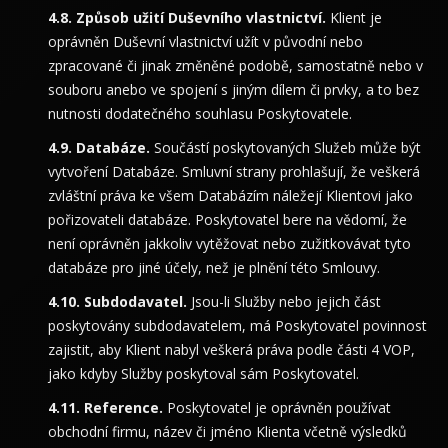
Způsob užití Duševního vlastnictví.
Klient je
oprávněn Duševní vlastnictví užít v původní nebo
zpracované či jinak změněné podobě, samostatně nebo v
souboru anebo ve spojení s jiným dílem či prvky, a to bez
nutnosti dodatečného souhlasu Poskytovatele.
Databáze.
Součástí poskytovaných Služeb může být
vytvoření Databáze. Smluvní strany prohlašují, že veškerá
zvláštní práva ke všem Databázím náležejí Klientovi jako
pořizovateli databáze. Poskytovatel bere na vědomí, že
není oprávněn jakkoliv vytěžovat nebo zužitkovávat tyto
databáze pro jiné účely, než je plnění této Smlouvy.
Subdodavatel.
Jsou-li Služby nebo jejich část
poskytovány subdodavatelem, má Poskytovatel povinnost
zajistit, aby Klient nabyl veškerá práva podle části 4 VOP,
jako kdyby Služby poskytoval sám Poskytovatel.
Reference.
Poskytovatel je oprávněn používat
obchodní firmu, název či jméno Klienta včetně výsledků