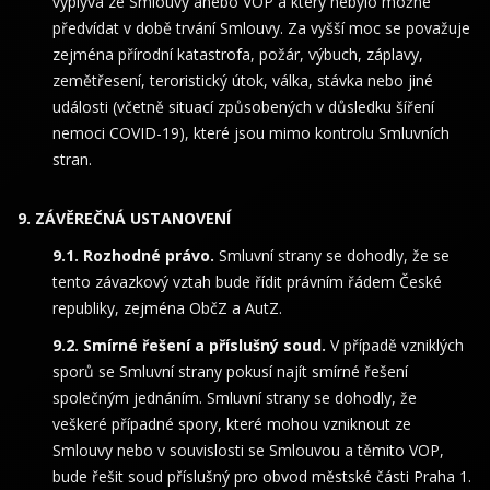
vyplývá ze Smlouvy anebo VOP a který nebylo možné
předvídat v době trvání Smlouvy. Za vyšší moc se považuje
zejména přírodní katastrofa, požár, výbuch, záplavy,
zemětřesení, teroristický útok, válka, stávka nebo jiné
události (včetně situací způsobených v důsledku šíření
nemoci COVID-19), které jsou mimo kontrolu Smluvních
stran.
ZÁVĚREČNÁ USTANOVENÍ
Rozhodné právo.
Smluvní strany se dohodly, že se
tento závazkový vztah bude řídit právním řádem České
republiky, zejména ObčZ a AutZ.
Smírné řešení a příslušný soud.
V případě vzniklých
sporů se Smluvní strany pokusí najít smírné řešení
společným jednáním. Smluvní strany se dohodly, že
veškeré případné spory, které mohou vzniknout ze
Smlouvy nebo v souvislosti se Smlouvou a těmito VOP,
bude řešit soud příslušný pro obvod městské části Praha 1.