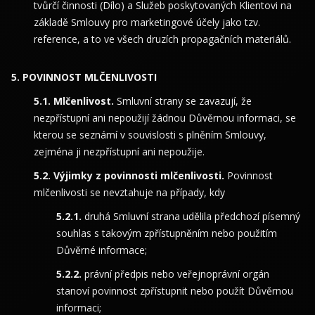
tvůrčí činnosti (Dílo) a Služeb poskytovaných Klientovi na
základě Smlouvy pro marketingové účely jako tzv.
reference, a to ve všech druzích propagačních materiálů.
POVINNOST MLČENLIVOSTI
Mlčenlivost.
Smluvní strany se zavazují, že
nezpřístupní ani nepoužijí žádnou Důvěrnou informaci, se
kterou se seznámí v souvislosti s plněním Smlouvy,
zejména ji nezpřístupní ani nepoužije.
Výjimky z povinnosti mlčenlivosti.
Povinnost
mlčenlivosti se nevztahuje na případy, kdy
druhá Smluvní strana udělila předchozí písemný
souhlas s takovým zpřístupněním nebo použitím
Důvěrné informace;
právní předpis nebo veřejnoprávní orgán
stanoví povinnost zpřístupnit nebo použít Důvěrnou
informaci;